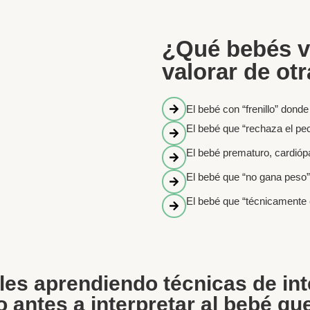
¿Qué bebés v
valorar de ot
El bebé con “frenillo” donde
El bebé que “rechaza el pec
El bebé prematuro, cardiópa
El bebé que “no gana peso”
El bebé que “técnicamente e
les aprendiendo técnicas de in
 antes a interpretar al bebé que