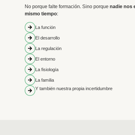
No porque falte formación. Sino porque
nadie nos 
mismo tiempo
:
La función
El desarrollo
La regulación
El entorno
La fisiología
La familia
Y también nuestra propia incertidumbre