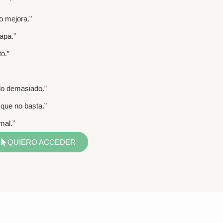
o mejora.”
apa.”
o.”
ndo demasiado.”
 que no basta.”
mal.”
QUIERO ACCEDER