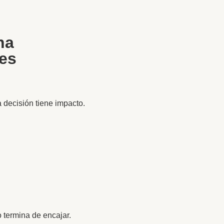
na
nes
ecisión tiene impacto.
 termina de encajar.