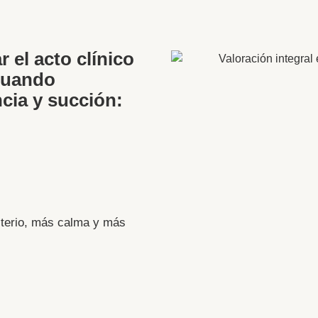
r el acto clínico
cuando
cia y succión:
iterio, más calma y más