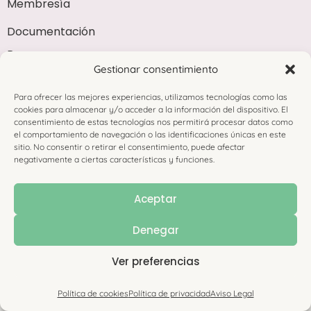
Membresía
Documentación
Recursos
Gestionar consentimiento
Divulgación
Para ofrecer las mejores experiencias, utilizamos tecnologías como las
Blog
cookies para almacenar y/o acceder a la información del dispositivo. El
Contacto
consentimiento de estas tecnologías nos permitirá procesar datos como
el comportamiento de navegación o las identificaciones únicas en este
Acceder a La Academia
sitio. No consentir o retirar el consentimiento, puede afectar
negativamente a ciertas características y funciones.
Copyright 2024 © AELNL
Aceptar
Denegar
Aviso legal
|
Privacidad
|
Cookies
|
Condiciones de Compra
Ver preferencias
Política de cookies
Política de privacidad
Aviso Legal