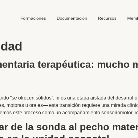
Formaciones
Documentación
Recursos
Memb
idad
entaria terapéutica: mucho m
do “se ofrecen sólidos”, ni es una etapa aislada del desarro
es, motoras u orales— esta transición requiere una mirada clín
demos este proceso como un acompañamiento sensoriomotor, rel
ar de la sonda al pecho mate