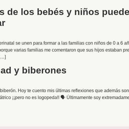
es de los bebés y niños pued
ar
natal se unen para formar a las familias con niños de 0 a 6 año
porque varias familias me comentaron que sus hijos estaban pre
[…]
dad y biberones
 biberón. Hoy te cuento mis últimas reflexiones que además son 
trico ¡¡pero no es logopeda!! 🗣️ Últimamente soy extremadamen