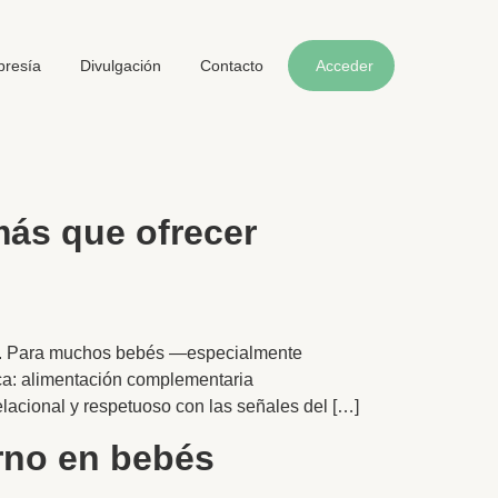
resía
Divulgación
Contacto
Acceder
ás que ofrecer
llo. Para muchos bebés —especialmente
ica: alimentación complementaria
acional y respetuoso con las señales del […]
rno en bebés