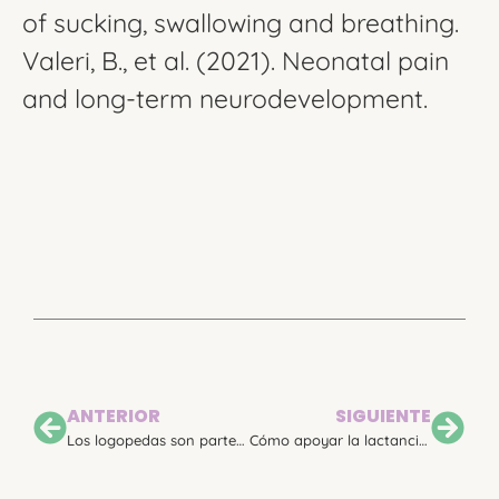
of sucking, swallowing and breathing.
Valeri, B., et al. (2021). Neonatal pain
and long-term neurodevelopment.
ANTERIOR
SIGUIENTE
Los logopedas son parte del evento por el Día Mundial del Prematuro organizado por Som Prematurs en el CosmoCaixa Museo de La Ciencia de Barcelona
Cómo apoyar la lactancia en bebés prematuros: estrategias basadas en evidencia