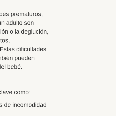
ebés prematuros,
n adulto son
ión o la deglución,
tos,
stas dificultades
ambién pueden
del bebé.
clave como:
es de incomodidad