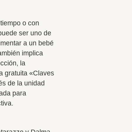
 tiempo o con
 puede ser uno de
limentar a un bebé
también implica
cción, la
ía gratuita «Claves
és de la unidad
lada para
tiva.
Matarazzo y Dalma