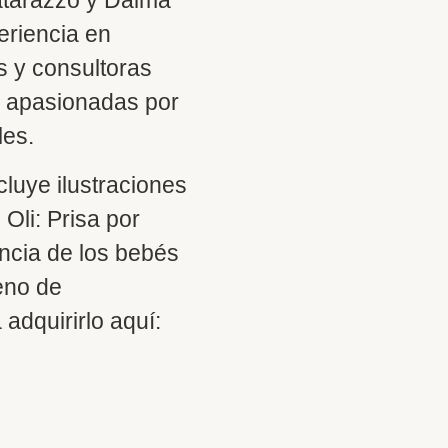
eriencia en
s y consultoras
 y apasionadas por
les.
cluye ilustraciones
Oli: Prisa por
encia de los bebés
leno de
 adquirirlo aquí: