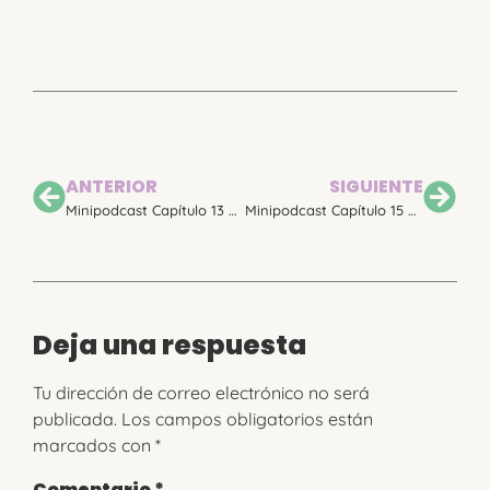
ANTERIOR
SIGUIENTE
Minipodcast Capítulo 13 – Mamá, ponle valor a tu maternidad
Minipodcast Capítulo 15 – Paso al biberón cuando la mamá empieza a trabajar
Deja una respuesta
Tu dirección de correo electrónico no será
publicada.
Los campos obligatorios están
marcados con
*
Comentario
*