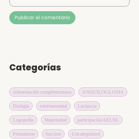
Alternative:
Categorías
Alimentación complementaria
ANQUILOGLOSIA
Disfagia
estrésneonatal
Lactancia
Logopedia
Maternidad
participaciónAELNL
Prematuros
Succion
Uncategorized