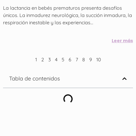
La lactancia en bebés prematuros presenta desafíos
únicos. La inmadurez neurológica, la succión inmadura, la
respiración inestable y las experiencias...
Leer más
1
2
3
4
5
6
7
8
9
10
Tabla de contenidos