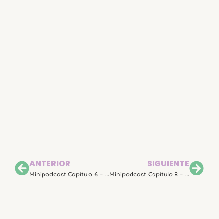
ANTERIOR
SIGUIENTE
Minipodcast Capítulo 6 – El destete nocturno
Minipodcast Capítulo 8 – Cubrir necesidades básicas