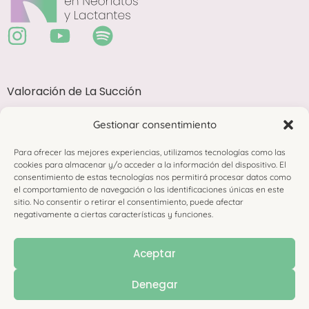
Valoración de La Succión
Abordaje Terapéutico Avanzado en Alimentación
Gestionar consentimiento
Complementaria
Membresía
Para ofrecer las mejores experiencias, utilizamos tecnologías como las
cookies para almacenar y/o acceder a la información del dispositivo. El
Documentación
consentimiento de estas tecnologías nos permitirá procesar datos como
el comportamiento de navegación o las identificaciones únicas en este
Recursos
sitio. No consentir o retirar el consentimiento, puede afectar
negativamente a ciertas características y funciones.
Divulgación
Blog
Aceptar
Contacto
Denegar
Acceder a La Academia