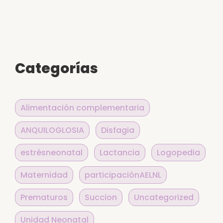
Alternative:
Categorías
Alimentación complementaria
ANQUILOGLOSIA
Disfagia
estrésneonatal
Lactancia
Logopedia
Maternidad
participaciónAELNL
Prematuros
Succion
Uncategorized
Unidad Neonatal