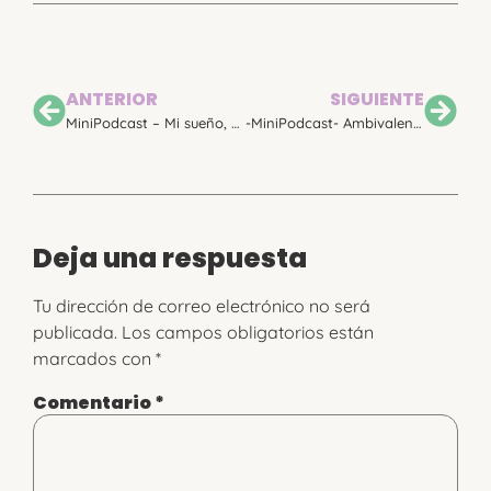
ANTERIOR
SIGUIENTE
MiniPodcast – Mi sueño, que lo que se priorice sea la prematuridad
-MiniPodcast- Ambivalencia ¿Cuándo saltar las alarmas?
Deja una respuesta
Tu dirección de correo electrónico no será
publicada.
Los campos obligatorios están
marcados con
*
Comentario
*