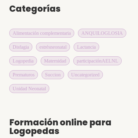
Categorías
Alimentación complementaria
ANQUILOGLOSIA
Disfagia
estrésneonatal
Lactancia
Logopedia
Maternidad
participaciónAELNL
Prematuros
Succion
Uncategorized
Unidad Neonatal
Formación online para
Logopedas