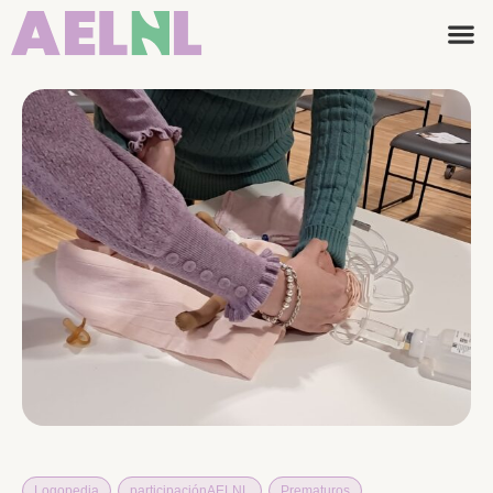
Logopedia
,
participaciónAELNL
,
Prematuros
,