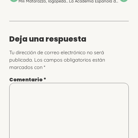
Mili Matarazzo, logopeda neonatal, comparte mesa redonda con Nazaret Olivera, Comadrona en la Ola, en las III Jornadas de la Anquiloglosia por Frelac y LactApp
La Academia Española de Logopedia en Neonatos y Lactantes participa en el evento por el Día Mundial de la Prematuridad de Som Prematurs en el CosmoCaixa Museo de La Ciencia de Barcelona
Deja una respuesta
Tu dirección de correo electrónico no será
publicada.
Los campos obligatorios están
marcados con
*
Comentario
*