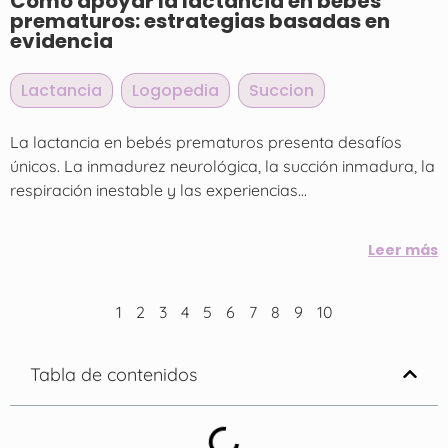
Cómo apoyar la lactancia en bebés
prematuros: estrategias basadas en
evidencia
Lactancia
,
Logopedia
,
Succion
La lactancia en bebés prematuros presenta desafíos
únicos. La inmadurez neurológica, la succión inmadura, la
respiración inestable y las experiencias...
Leer más
1
2
3
4
5
6
7
8
9
10
Tabla de contenidos