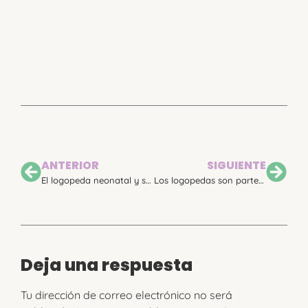
ANTERIOR
SIGUIENTE
El logopeda neonatal y su función en la unidad neonatal: taller por la Academia Española de Logopedia en Neonatos y Lactantes en el evento por el Día Mundial de la Prematuridad de Som Prematurs en el CosmoCaixa Museo de La Ciencia de Barcelona
Los logopedas son parte del evento por el Día Mundial del Prematuro organizado por Som Prematurs en el CosmoCaixa Museo de La Ciencia de Barcelona
Deja una respuesta
Tu dirección de correo electrónico no será