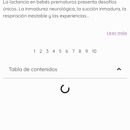
La lactancia en bebés prematuros presenta desafíos
únicos. La inmadurez neurológica, la succión inmadura, la
respiración inestable y las experiencias...
Leer más
1
2
3
4
5
6
7
8
9
10
Tabla de contenidos