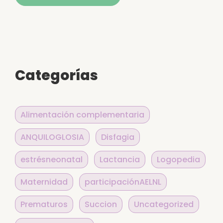
Alternative:
Categorías
Alimentación complementaria
ANQUILOGLOSIA
Disfagia
estrésneonatal
Lactancia
Logopedia
Maternidad
participaciónAELNL
Prematuros
Succion
Uncategorized