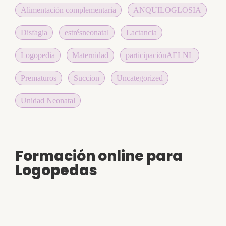
Alimentación complementaria
ANQUILOGLOSIA
Disfagia
estrésneonatal
Lactancia
Logopedia
Maternidad
participaciónAELNL
Prematuros
Succion
Uncategorized
Unidad Neonatal
Formación online para
Logopedas