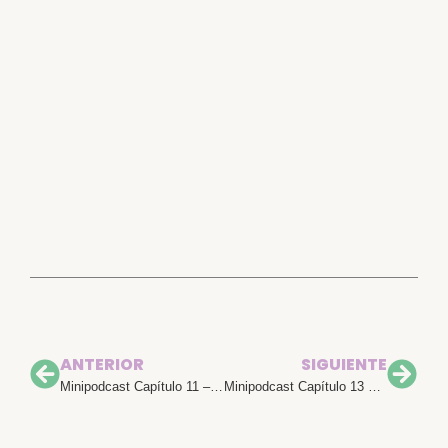
ANTERIOR
SIGUIENTE
Minipodcast Capítulo 11 – Introducir chupete
Minipodcast Capítulo 13 – Mamá, ponle valor a tu maternidad