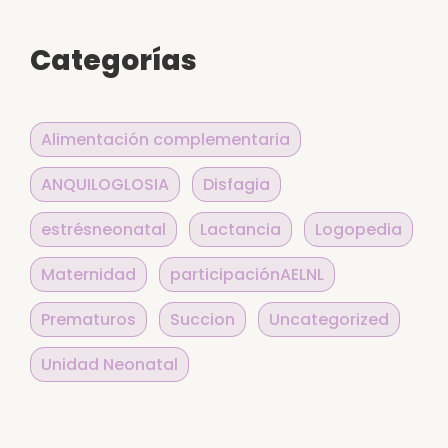
Categorías
Alimentación complementaria
ANQUILOGLOSIA
Disfagia
estrésneonatal
Lactancia
Logopedia
Maternidad
participaciónAELNL
Prematuros
Succion
Uncategorized
Unidad Neonatal