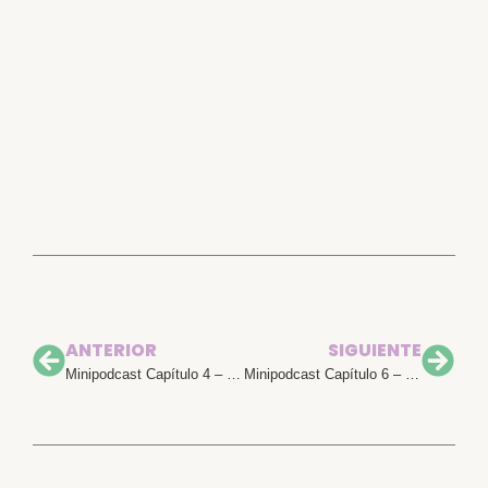
ANTERIOR
SIGUIENTE
Minipodcast Capítulo 4 – El cojín de lactancia no siempre es aliado
Minipodcast Capítulo 6 – El destete nocturno