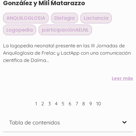
González y Mili Matarazzo
ANQUILOGLOSIA
,
Disfagia
,
Lactancia
,
Logopedia
,
participaciónAELNL
La logopedia neonatal presente en las III Jornadas de
Anquiloglosia de Frelac y LactApp con una comunicación
científica de Dalma...
Leer más
1
2
3
4
5
6
7
8
9
10
Tabla de contenidos