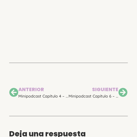
ANTERIOR
SIGUIENTE
Minipodcast Capítulo 4 – El cojín de lactancia no siempre es aliado
Minipodcast Capítulo 6 – El destete nocturno
Deja una respuesta