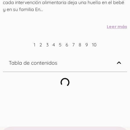
cada intervención alimentaria deja una huella en el bebé
y en su familia En...
Leer más
1
2
3
4
5
6
7
8
9
10
Tabla de contenidos