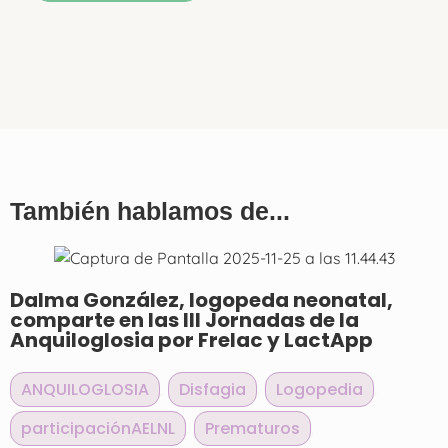
También hablamos de...
Dalma González, logopeda neonatal,
comparte en las III Jornadas de la
Anquiloglosia por Frelac y LactApp
ANQUILOGLOSIA
,
Disfagia
,
Logopedia
,
participaciónAELNL
,
Prematuros
,