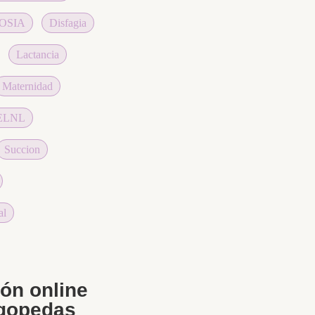
OSIA
Disfagia
Lactancia
Maternidad
AELNL
Succion
al
ón online
gopedas