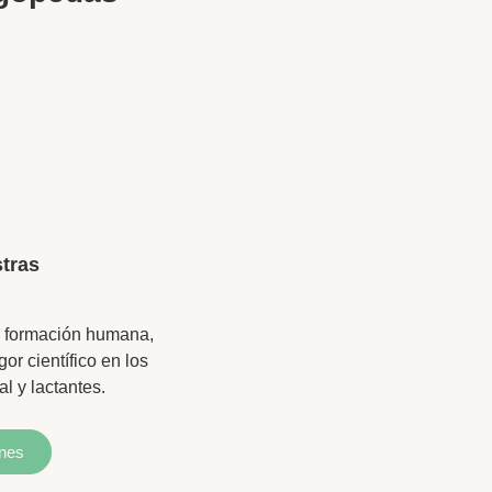
tras
 formación humana,
gor científico en los
l y lactantes.
ones