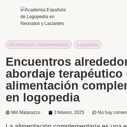
Alimentación complementaria
,
Logopedia
Encuentros alrededor
abordaje terapéutico
alimentación comple
en logopedia
Mili Matarazzo
3 febrero, 2025
No hay coment
La alimentación complementaria es una e