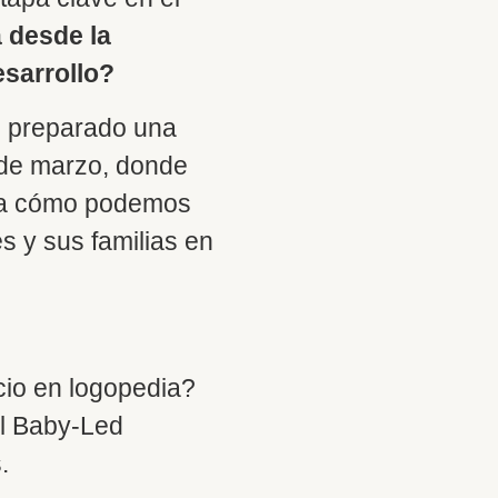
 desde la
esarrollo?
s preparado una
7 de marzo, donde
iva cómo podemos
 y sus familias en
cio en logopedia?
el Baby-Led
.