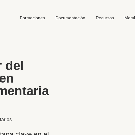
Formaciones
Documentación
Recursos
Memb
 del
 en
mentaria
arios
tapa clave en el