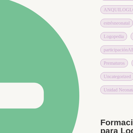
ANQUILOGL
estrésneonatal
Logopedia
participación
Prematuros
Uncategorized
Unidad Neonat
Formaci
para Lo