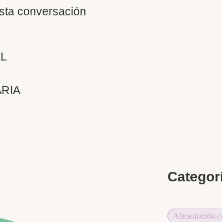
sta conversación
L
RIA
Categor
Alimentación c