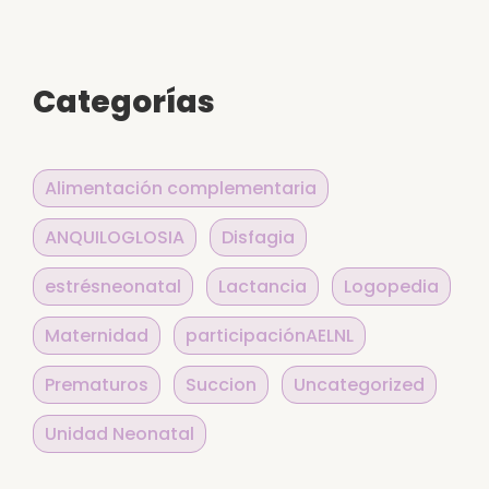
Categorías
Alimentación complementaria
ANQUILOGLOSIA
Disfagia
estrésneonatal
Lactancia
Logopedia
Maternidad
participaciónAELNL
Prematuros
Succion
Uncategorized
Unidad Neonatal