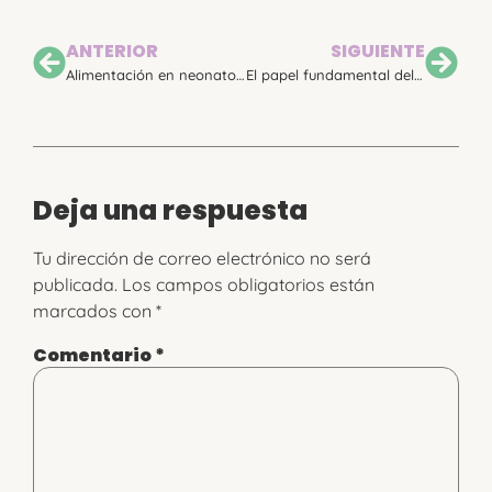
ANTERIOR
SIGUIENTE
Alimentación en neonatos: Cómo los logopedas podemos marcar la diferencia
El papel fundamental del logopeda neonatal para conseguir la alimentación con pecho materno en bebés prematuros
Deja una respuesta
Tu dirección de correo electrónico no será
publicada.
Los campos obligatorios están
marcados con
*
Comentario
*