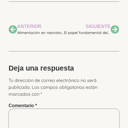
ANTERIOR
SIGUIENTE
Alimentación en neonatos: Cómo los logopedas podemos marcar la diferencia
El papel fundamental del logopeda neonatal para conseguir la alimentación con pecho materno en bebés prematuros
Deja una respuesta
Tu dirección de correo electrónico no será
publicada.
Los campos obligatorios están
marcados con
*
Comentario
*