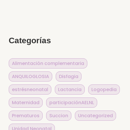
Alternative:
Categorías
Alimentación complementaria
ANQUILOGLOSIA
Disfagia
estrésneonatal
Lactancia
Logopedia
Maternidad
participaciónAELNL
Prematuros
Succion
Uncategorized
Unidad Neonatal