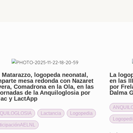
i Matarazzo, logopeda neonatal,
La logo
parte mesa redonda con Nazaret
en las I
vera, Comadrona en la Ola, en las
por Fre
 Jornadas de la Anquiloglosia por
Dalma G
lac y LactApp
ANQUIL
QUILOGLOSIA
,
Lactancia
,
Logopedia
,
Logopedi
rticipaciónAELNL