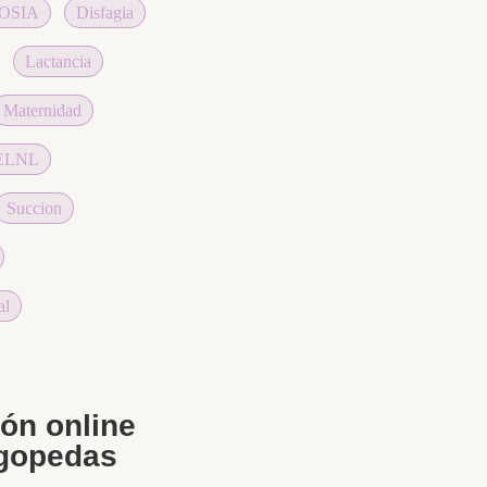
OSIA
Disfagia
Lactancia
Maternidad
AELNL
Succion
al
ón online
gopedas