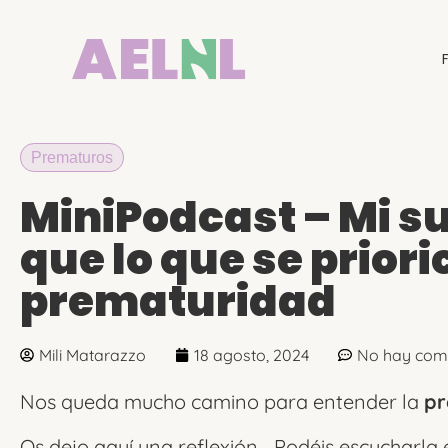
Prematuros
MiniPodcast – Mi s
que lo que se priori
prematuridad
Mili Matarazzo
18 agosto, 2024
No hay com
Nos queda mucho camino para entender la
pr
Os dejo aquí una reflexión… Podéis escucharla