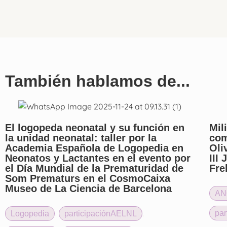
También hablamos de...
El logopeda neonatal y su función en
Mil
la unidad neonatal: taller por la
com
Academia Española de Logopedia en
Oli
Neonatos y Lactantes en el evento por
III
el Día Mundial de la Prematuridad de
Fre
Som Prematurs en el CosmoCaixa
Museo de La Ciencia de Barcelona
AN
pa
Logopedia
,
participaciónAELNL
,