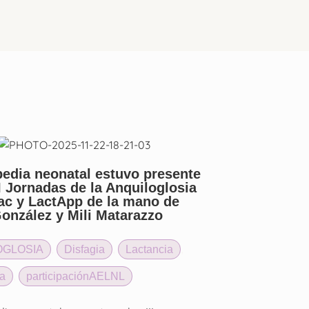
pedia neonatal estuvo presente
II Jornadas de la Anquiloglosia
lac y LactApp de la mano de
onzález y Mili Matarazzo
OGLOSIA
,
Disfagia
,
Lactancia
,
a
,
participaciónAELNL