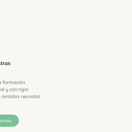
tras
a formación
al y con rigor
os ámbitos neonatal
iones