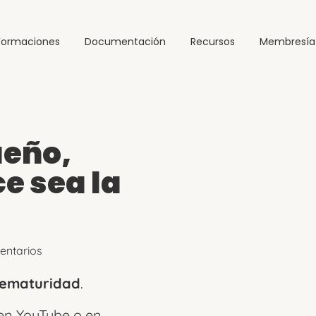
Formaciones
Documentación
Recursos
Membresía
ueño,
ce sea la
entarios
ematuridad
.
 en YouTube o en