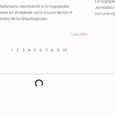
La logoped
 Matarazzo representó a la logopedia
Jornadas d
atal en el debate cara a cara de las III
con una co
adas de la Anquiloglosia...
Leer más
1
2
3
4
5
6
7
8
9
10